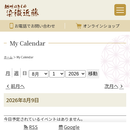
お電話でお問い合わせ
オンラインショップ
My Calendar
ホーム
＞
My Calendar
月
日
年
月
週
日
前月へ
次月へ
2026年8月9日
今日予定されているイベントはありません。
RSS
Google
Subscribe