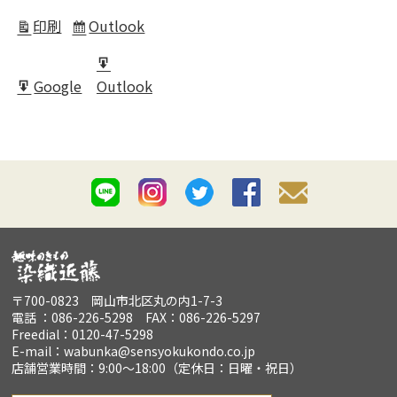
in
印刷
Outlook
表
Subscribe
示
in
Export
Google
Outlook
for
Export
for
〒700-0823 岡山市北区丸の内1-7-3
電話 ：086-226-5298 FAX：086-226-5297
Freedial：0120-47-5298
E-mail：wabunka@sensyokukondo.co.jp
店舗営業時間：9:00～18:00（定休日：日曜・祝日）