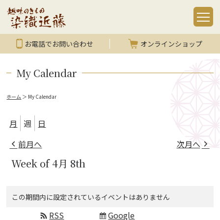
お電話でお問い合わせ
オンラインショップ
My Calendar
ホーム
＞
My Calendar
月
週
日
前月へ
次月へ
Week of 4月 8th
この期間内に設定されているイベントはありません
RSS
Google
Subscribe