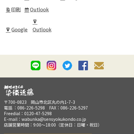
in
印刷
Outlook
表
Subscribe
示
in
Export
Google
Outlook
for
Export
for
〒700-0823 岡山市北区丸の内1-7-3
電話 ：086-226-5298 FAX：086-226-5297
Freedial：0120-47-5298
E-mail：wabunka@sensyokukondo.co.jp
店舗営業時間：9:00～18:00（定休日：日曜・祝日）