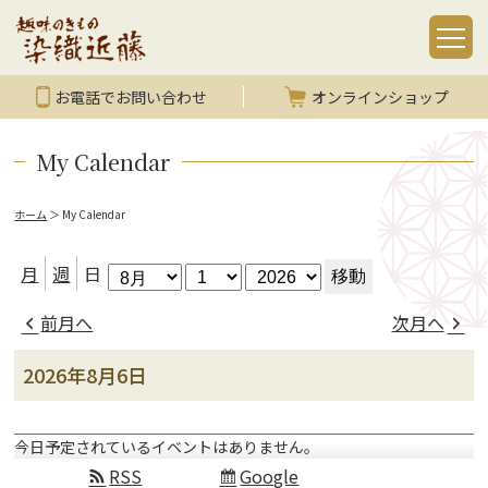
お電話でお問い合わせ
オンラインショップ
My Calendar
ホーム
＞
My Calendar
月
日
年
月
週
日
前月へ
次月へ
2026年8月6日
今日予定されているイベントはありません。
RSS
Google
Subscribe