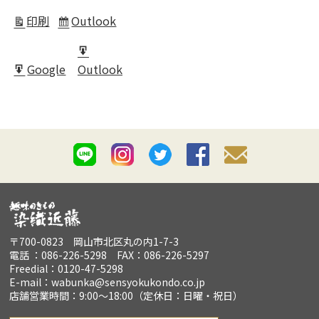
in
印刷
Outlook
表
Subscribe
示
in
Export
Google
Outlook
for
Export
for
〒700-0823 岡山市北区丸の内1-7-3
電話 ：086-226-5298 FAX：086-226-5297
Freedial：0120-47-5298
E-mail：wabunka@sensyokukondo.co.jp
店舗営業時間：9:00～18:00（定休日：日曜・祝日）