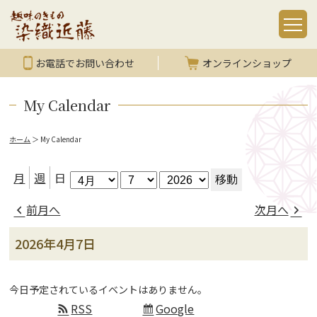
お電話でお問い合わせ
オンラインショップ
My Calendar
ホーム
＞
My Calendar
月
日
年
月
週
日
前月へ
次月へ
2026年4月7日
今日予定されているイベントはありません。
RSS
Google
Subscribe