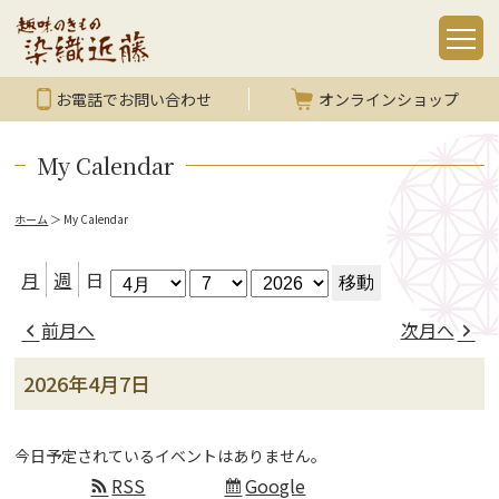
お電話でお問い合わせ
オンラインショップ
My Calendar
ホーム
＞
My Calendar
月
日
年
月
週
日
前月へ
次月へ
2026年4月7日
今日予定されているイベントはありません。
RSS
Google
Subscribe