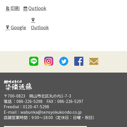
in
印刷
Outlook
表
Subscribe
示
in
Export
Google
Outlook
for
Export
for
〒700-0823 岡山市北区丸の内1-7-3
電話 ：086-226-5298 FAX：086-226-5297
Freedial：0120-47-5298
E-mail：wabunka@sensyokukondo.co.jp
店舗営業時間：9:00～18:00（定休日：日曜・祝日）