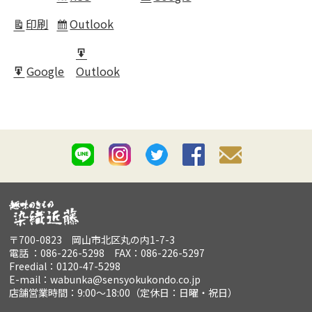
in
印刷
Outlook
表
Subscribe
示
in
Export
Google
Outlook
for
Export
for
〒700-0823 岡山市北区丸の内1-7-3
電話 ：086-226-5298 FAX：086-226-5297
Freedial：0120-47-5298
E-mail：wabunka@sensyokukondo.co.jp
店舗営業時間：9:00～18:00（定休日：日曜・祝日）