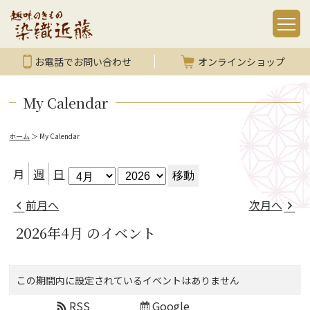
お電話でお問い合わせ
オンラインショップ
My Calendar
ホーム
＞
My Calendar
月
年
月
週
日
前月へ
次月へ
2026年4月 のイベント
この期間内に設定されているイベントはありません
RSS
Google
Subscribe