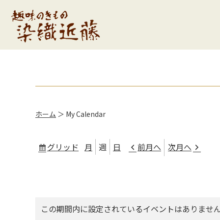
ホーム
＞
My Calendar
グリッド
月
週
日
前月へ
次月へ
表
示
この期間内に設定されているイベントはありませ