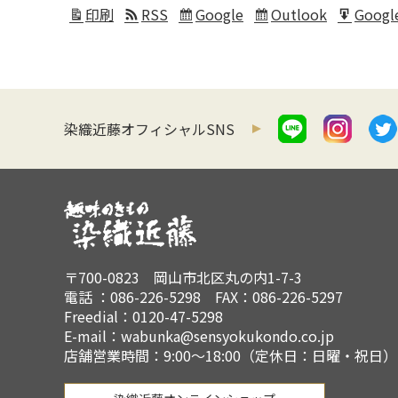
印刷
RSS
Google
Outlook
Googl
表
Subscribe
Subscribe
Expor
示
in
in
for
染織近藤オフィシャルSNS
〒700-0823 岡山市北区丸の内1-7-3
電話 ：086-226-5298 FAX：086-226-5297
Freedial：0120-47-5298
E-mail：wabunka@sensyokukondo.co.jp
店舗営業時間：9:00～18:00（定休日：日曜・祝日）