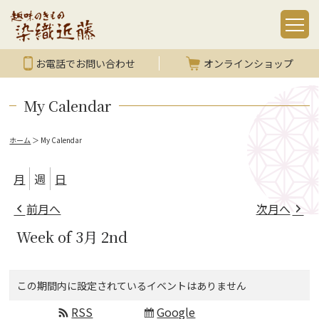
お電話でお問い合わせ
オンラインショップ
My Calendar
ホーム
＞
My Calendar
月
週
日
前月へ
次月へ
Week of 3月 2nd
この期間内に設定されているイベントはありません
RSS
Google
Subscribe