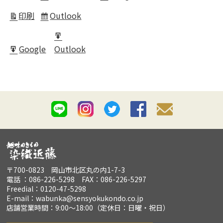
in
印刷
Outlook
表
Subscribe
示
in
Export
Google
Outlook
for
Export
for
〒700-0823 岡山市北区丸の内1-7-3
電話 ：086-226-5298 FAX：086-226-5297
Freedial：0120-47-5298
E-mail：wabunka@sensyokukondo.co.jp
店舗営業時間：9:00～18:00（定休日：日曜・祝日）