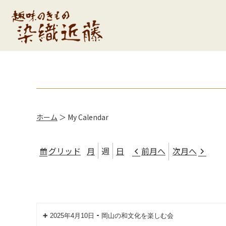
ホーム
＞
My Calendar
グリッド
月
週
日
前月へ
次月へ
表
示
-
2025年4月10日
岡山の和文化を楽しむ会