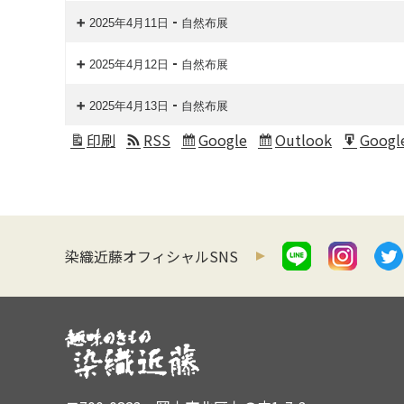
-
2025年4月11日
自然布展
-
2025年4月12日
自然布展
-
2025年4月13日
自然布展
印刷
RSS
Google
Outlook
Googl
表
Subscribe
Subscribe
Expor
示
in
in
for
染織近藤オフィシャルSNS