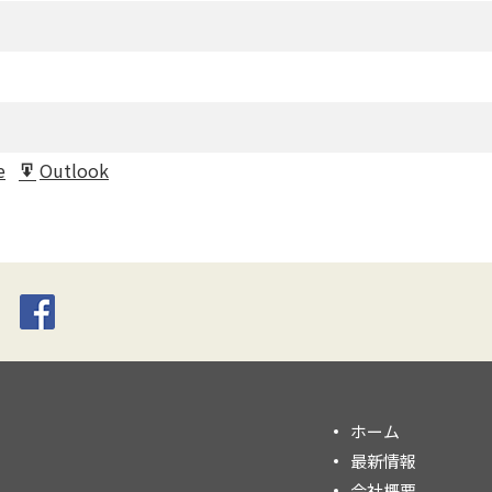
e
Outlook
t
Export
for
ホーム
最新情報
会社概要