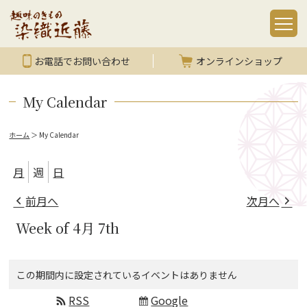
お電話でお問い合わせ
オンラインショップ
My Calendar
ホーム
＞
My Calendar
月
週
日
前月へ
次月へ
Week of 4月 7th
この期間内に設定されているイベントはありません
RSS
Google
Subscribe