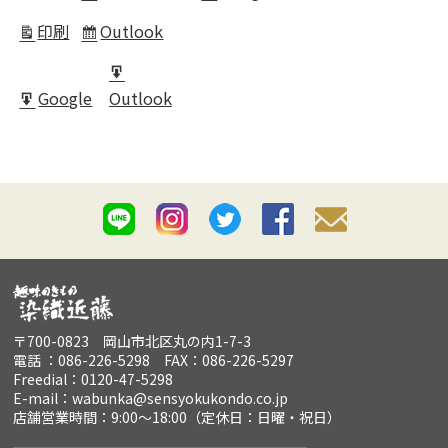
in
印刷
Outlook
表
Subscribe
示
in
Export
Google
Outlook
for
Export
for
〒700-0823 岡山市北区丸の内1-7-3
電話 ：086-226-5298 FAX：086-226-5297
Freedial：0120-47-5298
E-mail：wabunka@sensyokukondo.co.jp
店舗営業時間：9:00～18:00（定休日：日曜・祝日）