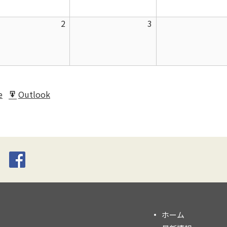
月
月
2026
2026
2
3
26
27
年
年
日
日
9
9
月
月
2
3
日
日
e
Outlook
t
Export
for
ホーム