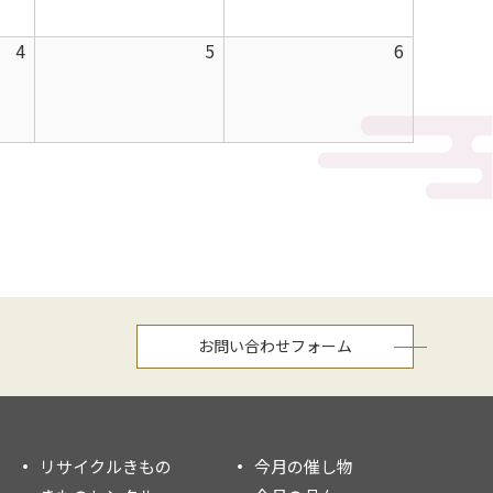
月
月
月
2026
2026
2026
4
5
6
28
29
30
年
年
年
日
日
日
9
9
9
月
月
月
4
5
6
日
日
日
お問い合わせフォーム
リサイクルきもの
今月の催し物