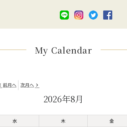
My Calendar
前月へ
次月へ
2026年8月
水
木
金
水
木
金