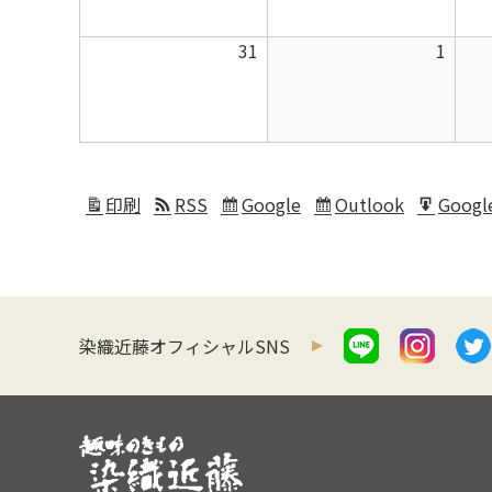
月
月
2026
2026
31
1
24
25
年
年
日
日
8
9
月
月
31
1
日
日
印刷
RSS
Google
Outlook
Googl
表
Subscribe
Subscribe
Expor
示
in
in
for
染織近藤オフィシャルSNS