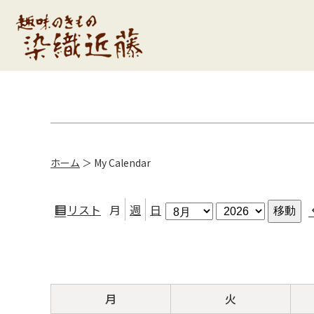
ホーム
＞
My Calendar
月
年
リスト
月
週
日
表
示
月
火
月
火