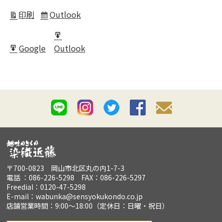
in
印刷
Outlook
表
Subscribe
示
in
Export
Google
Outlook
for
Export
for
〒700-0823 岡山市北区丸の内1-7-3
電話 ：086-226-5298 FAX：086-226-5297
Freedial：0120-47-5298
E-mail：wabunka@sensyokukondo.co.jp
店舗営業時間：9:00～18:00（定休日：日曜・祝日）