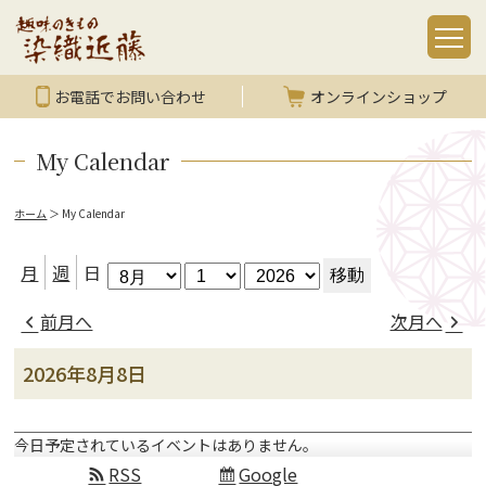
お電話でお問い合わせ
オンラインショップ
My Calendar
ホーム
＞
My Calendar
月
日
年
月
週
日
前月へ
次月へ
2026年8月8日
今日予定されているイベントはありません。
RSS
Google
Subscribe