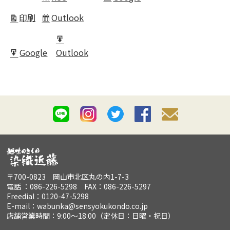
in
印刷
Outlook
表
Subscribe
示
in
Export
Google
Outlook
for
Export
for
〒700-0823 岡山市北区丸の内1-7-3
電話 ：086-226-5298 FAX：086-226-5297
Freedial：0120-47-5298
E-mail：wabunka@sensyokukondo.co.jp
店舗営業時間：9:00～18:00（定休日：日曜・祝日）