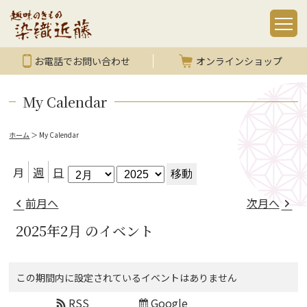
お電話でお問い合わせ
オンラインショップ
My Calendar
ホーム
＞
My Calendar
月
年
月
週
日
前月へ
次月へ
2025年2月 のイベント
この期間内に設定されているイベントはありません
RSS
Google
Subscribe