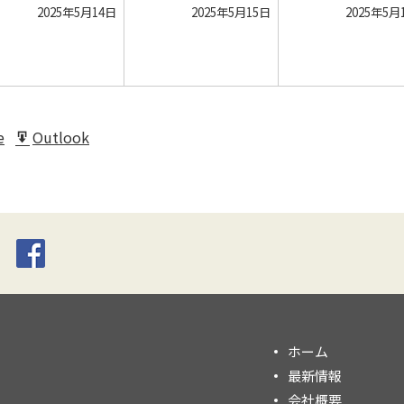
曜
曜
曜
2025
2025
2025年5月14日
2025年5月15日
2025年5月
日
日
日
年
年
5
5
月
月
14
15
日
日
e
Outlook
t
Export
for
ホーム
最新情報
会社概要