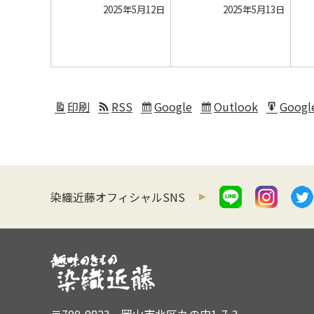
曜
曜
2025
2025
2025年5月12日
2025年5月13日
日
日
年
年
5
5
月
月
12
13
日
日
印刷
RSS
Google
Outlook
Googl
表
Subscribe
Subscribe
Expor
示
in
in
for
染織近藤オフィシャルSNS