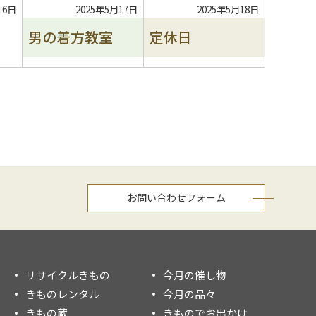
曜
曜
2025
2025
2025
16日
2025年5月17日
2025年5月18日
日
日
年
年
年
男の着方教室
定休日
5
5
5
月
月
月
16
17
18
日
日
日
お問い合わせフォーム
リサイクルきもの
今月の催し物
きものレンタル
今月の品々
きもの蔵
きものでお出かけ