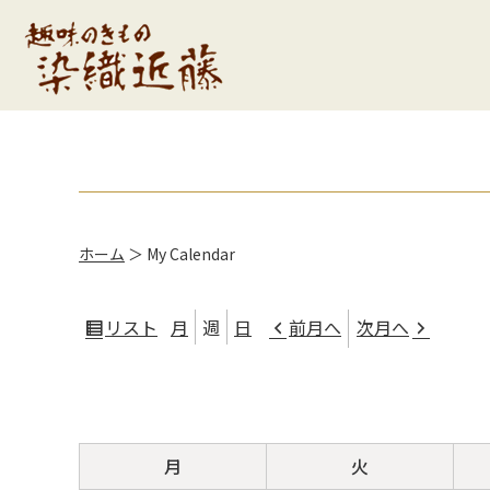
ホーム
＞
My Calendar
リスト
月
週
日
前月へ
次月へ
表
示
月
火
月
火