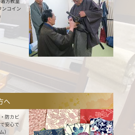
の着方教室
ワンコイン
。)
方へ
虫・防カビ
ので安心で
ム）