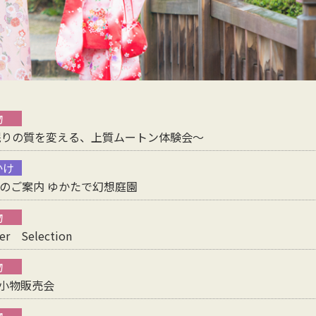
物
～眠りの質を変える、上質ムートン体験会～
かけ
例会のご案内 ゆかたで幻想庭園
物
r Selection
物
和小物販売会
物