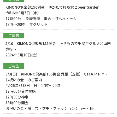
KIMONO倶楽部156例会 ゆかたで打ち水とbeer Garden
令和6年8月7日（水）
17時00分 染織近藤 集合・打ち水・七夕
18時～20時 マグリット
ご報告
5/10 KIMONO倶楽部155例会 ～きもので千屋牛グルメと山田
方谷～
2024年5月10日(金)
ご報告
3/3(日) KIMONO倶楽部155例会 呉服（五福）でＨＡＰＰＹ・
お祝いの会 のご案内
令和6年3月3日（日）17時～20時
17時00分受付開始
17時30分神事
18時00分開会
お祝いの会・隠し芸・プチ・ファッションショー・福引