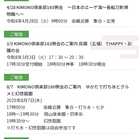
4/28 KIMONO倶楽部163例会 ～日本のエーゲ海～長船刀剣博
物館へ～
令和8年4月28日（火）9時00分 染織近藤 集合・出発
ご報告
3/3 KIMONO倶楽部162例会のご案内 呉服（五福）でHAPPY・お
雛の会
令和8年3月3日（火）17：30 ～ 20：30
17時30分受付開始 18時00分神事 18時30分開会
ご報告
8/7 KIMONO倶楽部160例会のご案内 ゆかたで打ち水とグル
メと幻想庭園
2025年8月7日(木)
17時00分 染織近藤 集合・打ち水・七夕
18時～19時30分 岡山後楽園・四季彩
19時30分〜 幻想庭園
※打ち水・幻想庭園は自由参加です