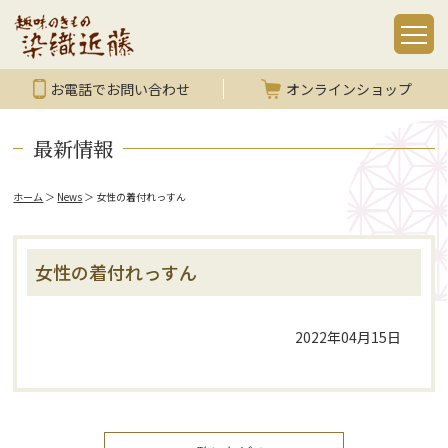
お電話でお問い合わせ
オンラインショップ
最新情報
ホーム
＞
News
＞
女性の着付れっすん
女性の着付れっすん
2022年04月15日
女
性
の