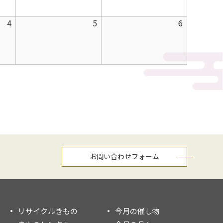
月
月
月
2026
2026
2026
4
5
6
28
29
30
年
年
年
日
日
日
9
9
9
月
月
月
4
5
6
日
日
日
お問い合わせフォーム
リサイクルきもの
今月の催し物