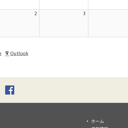
月
月
2026
2026
2
3
26
27
年
年
日
日
9
9
月
月
2
3
日
日
e
Outlook
t
Export
for
ホーム