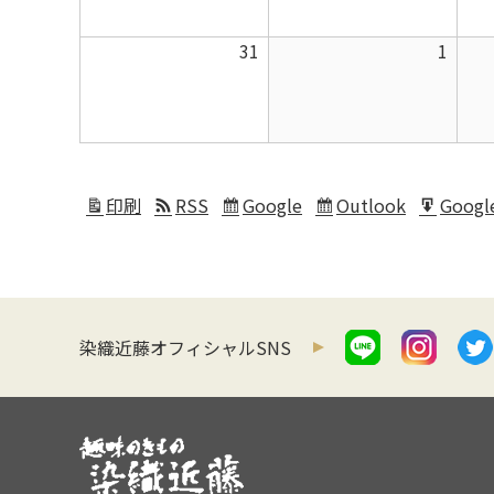
月
月
2026
2026
31
1
24
25
年
年
日
日
8
9
月
月
31
1
日
日
印刷
RSS
Google
Outlook
Googl
表
Subscribe
Subscribe
Expor
示
in
in
for
染織近藤オフィシャルSNS