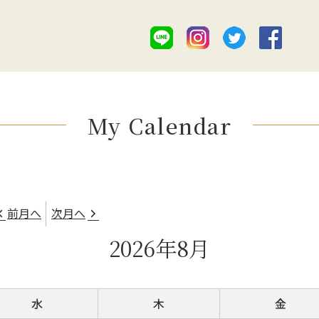
My Calendar
前月へ
次月へ
2026年8月
水
木
金
水
木
金