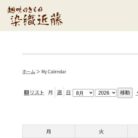
ホーム
＞
My Calendar
月
年
リスト
月
週
日
表
示
月
火
月
火