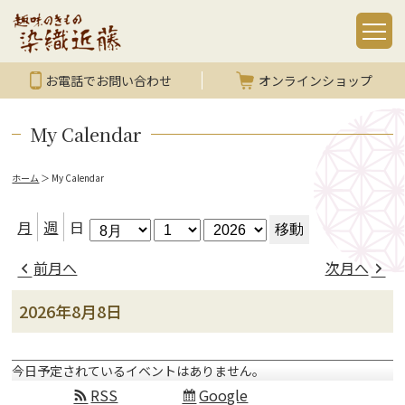
お電話でお問い合わせ
オンラインショップ
My Calendar
ホーム
＞
My Calendar
月
日
年
月
週
日
前月へ
次月へ
2026年8月8日
今日予定されているイベントはありません。
RSS
Google
Subscribe