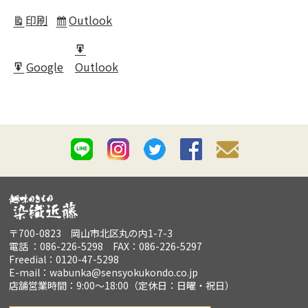
in
印刷
Outlook
表
Subscribe
示
in
Export
Google
Outlook
for
Export
for
〒700-0823 岡山市北区丸の内1-7-3
電話 ：086-226-5298 FAX：086-226-5297
Freedial：0120-47-5298
E-mail：wabunka@sensyokukondo.co.jp
店舗営業時間：9:00～18:00（定休日：日曜・祝日）