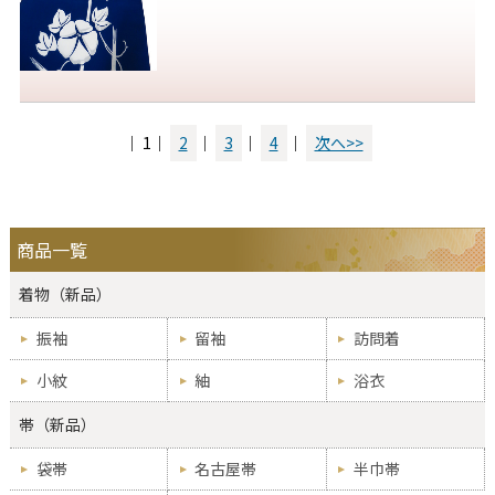
｜ 1｜
2
｜
3
｜
4
｜
次へ>>
商品一覧
着物（新品）
振袖
留袖
訪問着
小紋
紬
浴衣
帯（新品）
袋帯
名古屋帯
半巾帯