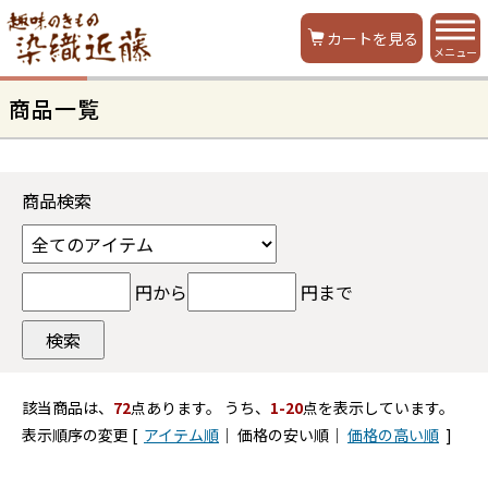
カートを見る
メニュー
商品一覧
商品検索
円から
円まで
該当商品は、
72
点あります。 うち、
1-20
点を表示しています。
表示順序の変更 [
アイテム順
｜ 価格の安い順｜
価格の高い順
]