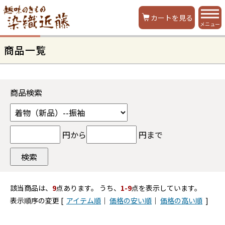
カートを見る
メニュー
商品一覧
商品検索
円から
円まで
該当商品は、
9
点あります。 うち、
1-9
点を表示しています。
表示順序の変更 [
アイテム順
｜
価格の安い順
｜
価格の高い順
]