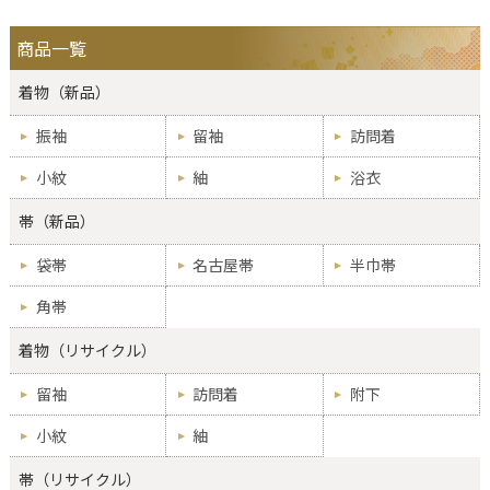
商品一覧
着物（新品）
振袖
留袖
訪問着
小紋
紬
浴衣
帯（新品）
袋帯
名古屋帯
半巾帯
角帯
着物（リサイクル）
留袖
訪問着
附下
小紋
紬
帯（リサイクル）