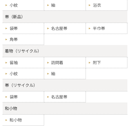
小紋
紬
浴衣
帯（新品）
袋帯
名古屋帯
半巾帯
角帯
着物（リサイクル）
留袖
訪問着
附下
小紋
紬
帯（リサイクル）
袋帯
名古屋帯
和小物
和小物