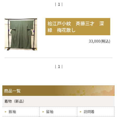
｜ 1｜
袷江戸小紋 斉藤三才 深
緑 梅花散し
33,000(税込)
｜ 1｜
商品一覧
着物（新品）
振袖
留袖
訪問着